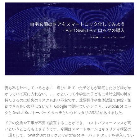
妻も私も外出しているときに 遊びに出ていた子どもが帰宅したけど鍵がか
かっていて家に入れない、、、かといって小学生の子どもに常時玄関の鍵を
持たせるのは紛失のリスクもあり不安です。遠隔操作や生体認証で解錠・施
錠できる良い製品はないかと Google で調べていたところ、SwitchBot ロッ
クと SwitchBot キーパッド タッチというピッタリの製品がありました。
ドアの交換や工事が不要で設置することができ、コストパフォーマンスが高
いというところもよさそうです。今回はスマートホームセキュリティ構築の
一環として、 SwitchBot ロックと SwitchBot キーパッド タッチを導入してい