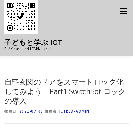
コ
ン
メニュー
テ
ン
ツ
へ
ス
子どもと学ぶ ICT
キ
PLAY hard and LEARN hard !
ッ
プ
子どもと学ぶICT – ブログ
ごあいさつ
自宅玄関のドアをスマートロック化
してみよう – Part1 SwitchBot ロック
お問い合わせ
プライバシーポリシー
の導入
投稿日:
2022-07-09
投稿者:
ICTRED-ADMIN