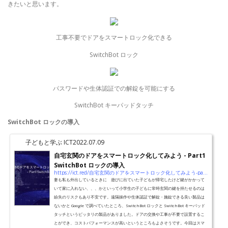
きたいと思います。
工事不要でドアをスマートロック化できる
SwitchBot ロック
パスワードや生体認証での解錠を可能にする
SwitchBot キーパッドタッチ
SwitchBot ロックの導入
子どもと学ぶ ICT
2022.07.09
自宅玄関のドアをスマートロック化してみよう - Part1
SwitchBot ロックの導入
https://ict.red/自宅玄関のドアをスマートロック化してみよう-part1-sw
妻も私も外出しているときに 遊びに出ていた子どもが帰宅したけど鍵がかかって
いて家に入れない、、、かといって小学生の子どもに常時玄関の鍵を持たせるのは
紛失のリスクもあり不安です。遠隔操作や生体認証で解錠・施錠できる良い製品は
ないかと Google で調べていたところ、SwitchBot ロックと SwitchBot キーパッド
タッチというピッタリの製品がありました。ドアの交換や工事が不要で設置するこ
とができ、コストパフォーマンスが高いというところもよさそうです。今回はスマ