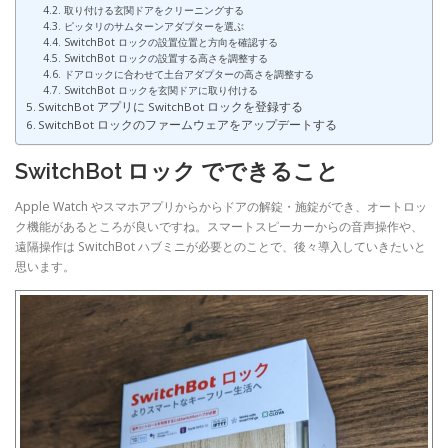
取り付ける玄関ドアをクリーニングする
ピッタリのサムターンアダプターを選ぶ
SwitchBot ロックの設置位置と方向を確認する
SwitchBot ロックの設置する高さを調整する
ドアロックに合わせて土台アダプターの高さを調整する
SwitchBot ロックを玄関ドアに取り付ける
SwitchBot アプリに SwitchBot ロックを登録する
SwitchBot ロックのファームウェアをアップデートする
SwitchBot ロック でできること
Apple Watch やスマホアプリからからドアの解錠・施錠ができ、オートロッ
ク機能があるところが良いですね。スマートスピーカーからの音声操作や、
遠隔操作は SwitchBot ハブミニが必要とのことで、後々導入していきたいと
思います。