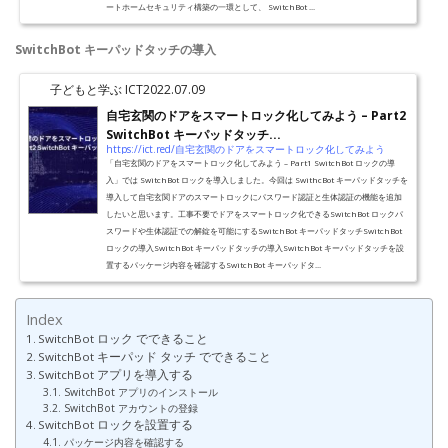
ートホームセキュリティ構築の一環として、 SwitchBot ...
SwitchBot キーパッドタッチの導入
子どもと学ぶ ICT
2022.07.09
自宅玄関のドアをスマートロック化してみよう – Part2
SwitchBot キーパッドタッチ...
https://ict.red/自宅玄関のドアをスマートロック化してみよう
「自宅玄関のドアをスマートロック化してみよう – Part1 SwitchBot ロックの導
入」では SwitchBot ロックを導入しました。今回は SwithcBot キーパッドタッチを
導入して自宅玄関ドアのスマートロックにパスワード認証と生体認証の機能を追加
したいと思います。工事不要でドアをスマートロック化できるSwitchBot ロックパ
スワードや生体認証での解錠を可能にするSwitchBot キーパッドタッチSwitchBot
ロックの導入SwitchBot キーパッドタッチの導入SwitchBot キーパッドタッチを設
置するパッケージ内容を確認するSwitchBot キーパッドタ...
Index
SwitchBot ロック でできること
SwitchBot キーパッド タッチ でできること
SwitchBot アプリを導入する
SwitchBot アプリのインストール
SwitchBot アカウントの登録
SwitchBot ロックを設置する
パッケージ内容を確認する