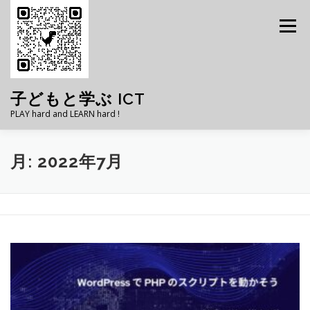
コ
ン
メニュー
テ
ン
ツ
へ
ス
子どもと学ぶ ICT
キ
PLAY hard and LEARN hard !
ッ
プ
子どもと学ぶICT – ブログ
ごあいさつ
月:
2022年7月
お問い合わせ
プライバシーポリシー