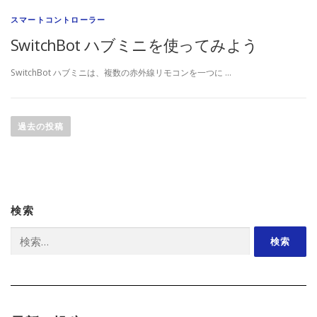
スマートコントローラー
SwitchBot ハブミニを使ってみよう
SwitchBot ハブミニは、複数の赤外線リモコンを一つに …
投
稿
過去の投稿
ナ
ビ
ゲ
ー
検索
シ
ョ
検
索:
ン