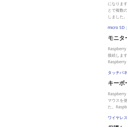
になります
とで複数の 
しました。 
micro S
モニタ
Raspbe
接続します
Raspbe
タッチパネル
キーボ
Raspb
マウスを使
た。Rasp
ワイヤレス