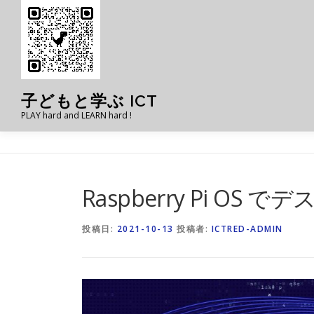
コ
ン
テ
ン
ツ
へ
子どもと学ぶ ICT
ス
PLAY hard and LEARN hard !
キ
ッ
プ
Raspberry Pi O
投稿日:
2021-10-13
投稿者:
ICTRED-ADMIN